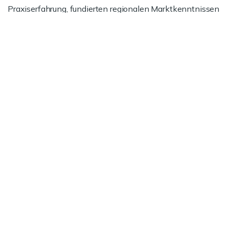
Praxiserfahrung, fundierten regionalen Marktkenntnissen
und unserer Expertise bei Vertrags- und
Preisverhandlungen.
Jetzt informieren