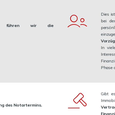
Dies is
bei de
g führen wir die
persö
einzug
Vorzü
In vie
Intere
Finanzi
Phase 
Gibt e
Immobil
ng des Notartermins.
Vert
Finan