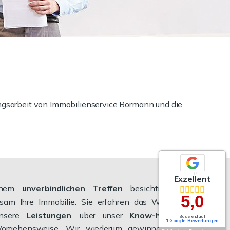
ungsarbeit von Immobilienservice Bormann und die
Exzellent
inem
unverbindlichen Treffen
besichtigen wir
5,0
sam Ihre Immobilie. Sie erfahren das Wichtigste
nsere
Leistungen
, über unser
Know-how
und
Basierend auf
1 Google-Bewertungen
Vorgehensweise. Wir wiederum gewinnen einen