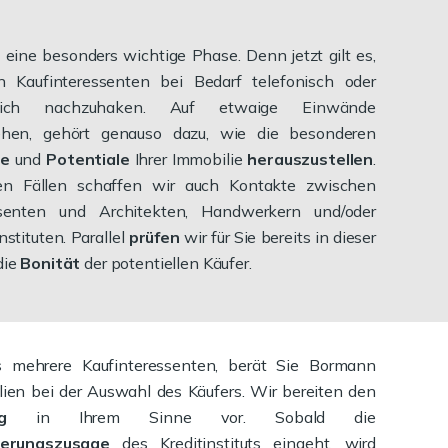
t eine besonders wichtige Phase. Denn jetzt gilt es,
n Kaufinteressenten bei Bedarf telefonisch oder
nlich nachzuhaken. Auf etwaige Einwände
ehen, gehört genauso dazu, wie die besonderen
ge
und
Potentiale
Ihrer Immobilie
herauszustellen
.
len Fällen schaffen wir auch Kontakte zwischen
ssenten und Architekten, Handwerkern und/oder
nstituten. Parallel
prüfen
wir für Sie bereits in dieser
die
Bonität
der potentiellen Käufer.
s mehrere Kaufinteressenten, berät Sie Bormann
ien bei der Auswahl des Käufers. Wir bereiten den
rag
in Ihrem Sinne vor. Sobald die
zierungszusage
des Kreditinstituts eingeht, wird