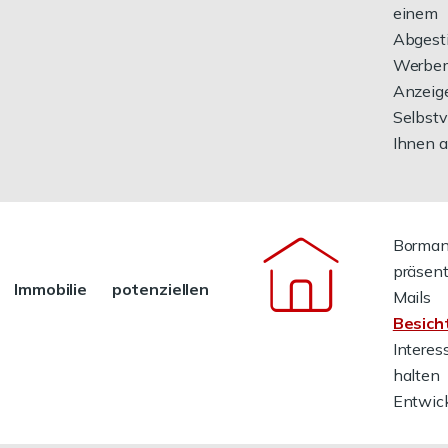
einem
Abges
Werbe
Anzei
Selbst
Ihnen a
Bormann
präsen
Immobilie potenziellen
Mails
Besich
Intere
halten
Entwic