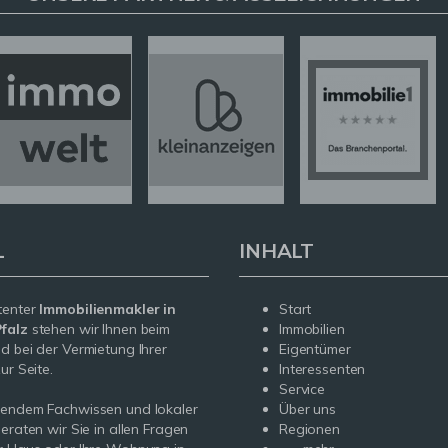
L
INHALT
tenter
Immobilienmakler in
Start
falz
stehen wir Ihnen beim
Immobilien
d bei der Vermietung Ihrer
Eigentümer
ur Seite.
Interessenten
Service
sendem Fachwissen und lokaler
Über uns
beraten wir Sie in allen Fragen
Regionen