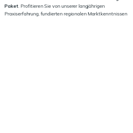
Paket
. Profitieren Sie von unserer langjährigen
Praxiserfahrung, fundierten regionalen Marktkenntnissen
und unserer Expertise bei Vertrags- und
Preisverhandlungen.
Jetzt informieren