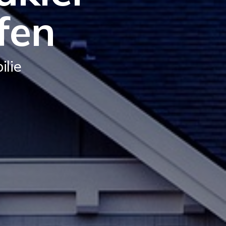
fen
ilie