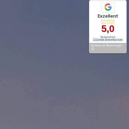
Exzellent
5,0
Basierend auf
1 Google-Bewertungen
Echtheit von Bewertungen