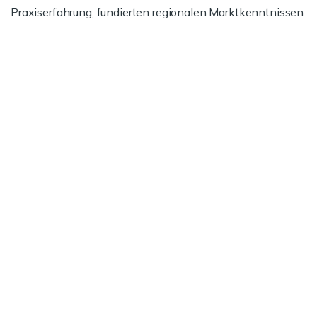
Praxiserfahrung, fundierten regionalen Marktkenntnissen
und unserer Expertise bei Vertrags- und
Preisverhandlungen.
Jetzt informieren