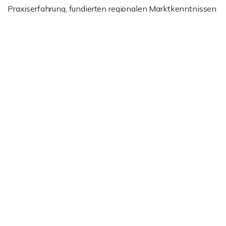
Praxiserfahrung, fundierten regionalen Marktkenntnissen
und unserer Expertise bei Vertrags- und
Preisverhandlungen.
Jetzt informieren