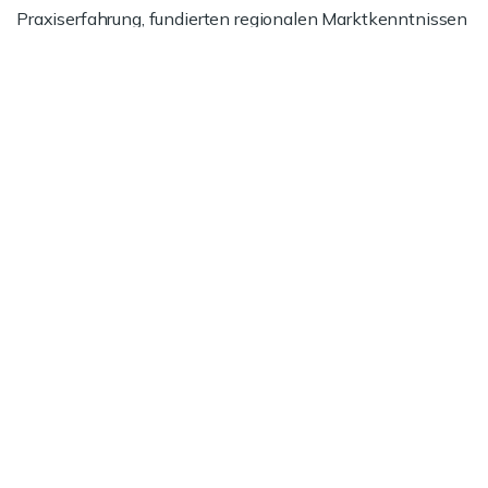
Praxiserfahrung, fundierten regionalen Marktkenntnissen
und unserer Expertise bei Vertrags- und
Preisverhandlungen.
Jetzt informieren