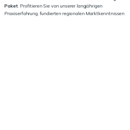
Paket
. Profitieren Sie von unserer langjährigen
Praxiserfahrung, fundierten regionalen Marktkenntnissen
und unserer Expertise bei Vertrags- und
Preisverhandlungen.
Jetzt informieren