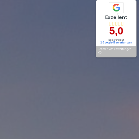
Exzellent
5,0
Basierend auf
1 Google-Bewertungen
Echtheit von Bewertungen