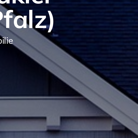
falz)
ilie