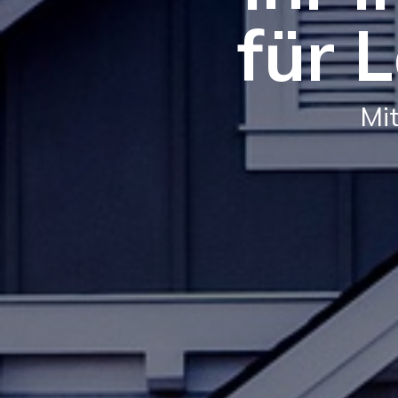
für 
Mit