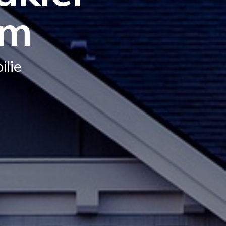
im
ilie