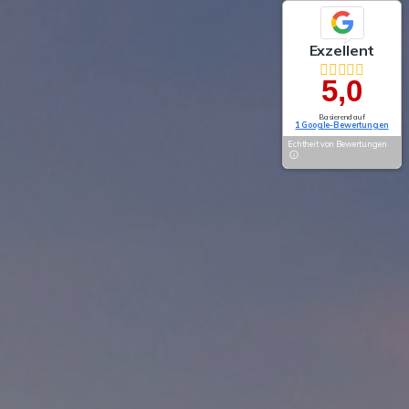
Exzellent
5,0
Basierend auf
1 Google-Bewertungen
Echtheit von Bewertungen