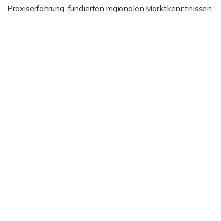
Praxiserfahrung, fundierten regionalen Marktkenntnissen
und unserer Expertise bei Vertrags- und
Preisverhandlungen.
Jetzt informieren