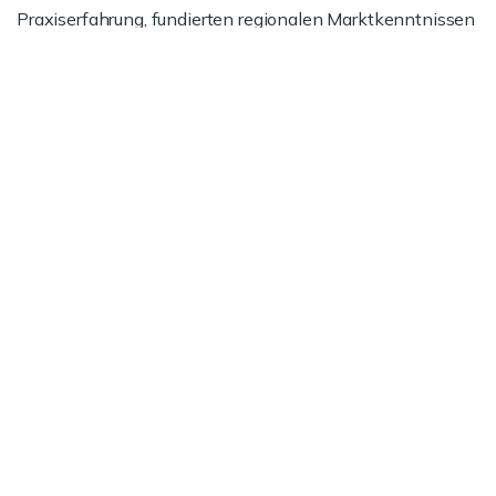
Praxiserfahrung, fundierten regionalen Marktkenntnissen
und unserer Expertise bei Vertrags- und
Preisverhandlungen.
Jetzt informieren